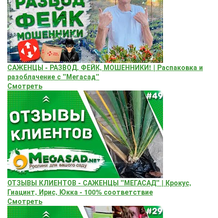
САЖЕНЦЫ - РАЗВОД, ФЕЙК, МОШЕННИКИ! | Распаковка и
разоблачение с "Мегасад"
Смотреть
ОТЗЫВЫ КЛИЕНТОВ - САЖЕНЦЫ "МЕГАСАД" | Крокус,
Гиацинт, Ирис, Юкка - 100% соответствие
Смотреть