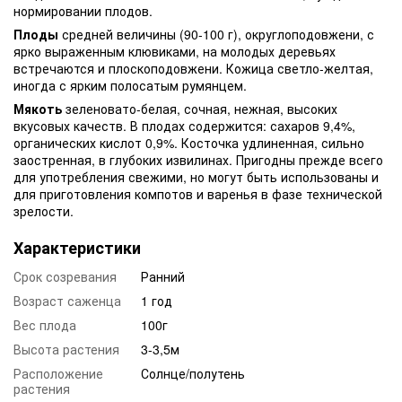
нормировании плодов.
Плоды
средней величины (90-100 г), округлоподовжени, с
ярко выраженным клювиками, на молодых деревьях
встречаются и плоскоподовжени. Кожица светло-желтая,
иногда с ярким полосатым румянцем.
Мякоть
зеленовато-белая, сочная, нежная, высоких
вкусовых качеств. В плодах содержится: сахаров 9,4%,
органических кислот 0,9%. Косточка удлиненная, сильно
заостренная, в глубоких извилинах. Пригодны прежде всего
для употребления свежими, но могут быть использованы и
для приготовления компотов и варенья в фазе технической
зрелости.
Характеристики
Срок созревания
Ранний
Возраст саженца
1 год
Вес плода
100г
Высота растения
3-3,5м
Расположение
Солнце/полутень
растения