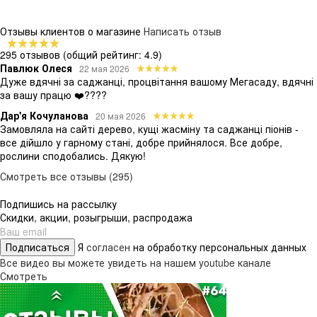
Отзывы клиентов о магазине
Написать отзыв
295 отзывов
(общий рейтинг: 4.9)
Павлюк Олеся
22 мая 2026
Дуже вдячні за саджанці, процвітання вашому Мегасаду, вдячні
за вашу працю ❤️????
Дар'я Кочуланова
20 мая 2026
Замовляла на сайті дерево, кущі жасміну та саджанці піонів -
все дійшло у гарному стані, добре прийнялося. Все добре,
рослини сподобались. Дякую!
Смотреть все отзывы (295)
Подпишись на рассылку
Скидки, акции, розыгрыши, распродажа
Подписаться
Я
согласен
на обработку персональных данных
Все видео вы можете увидеть на нашем youtube канале
Смотреть