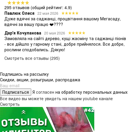
295 отзывов
(общий рейтинг: 4.9)
Павлюк Олеся
22 мая 2026
Дуже вдячні за саджанці, процвітання вашому Мегасаду,
вдячні за вашу працю ❤️????
Дар'я Кочуланова
20 мая 2026
Замовляла на сайті дерево, кущі жасміну та саджанці піонів
- все дійшло у гарному стані, добре прийнялося. Все добре,
рослини сподобались. Дякую!
Смотреть все отзывы (295)
Подпишись на рассылку
Скидки, акции, розыгрыши, распродажа
Подписаться
Я
согласен
на обработку персональных данных
Все видео вы можете увидеть на нашем youtube канале
Смотреть