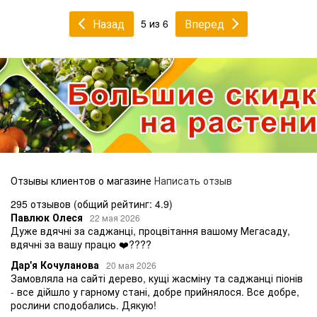
Назад
Вперед
5 из 6
Отзывы клиентов о магазине
Написать отзыв
295 отзывов
(общий рейтинг: 4.9)
Павлюк Олеся
22 мая 2026
Дуже вдячні за саджанці, процвітання вашому Мегасаду,
вдячні за вашу працю ❤️????
Дар'я Кочуланова
20 мая 2026
Замовляла на сайті дерево, кущі жасміну та саджанці піонів
- все дійшло у гарному стані, добре прийнялося. Все добре,
рослини сподобались. Дякую!