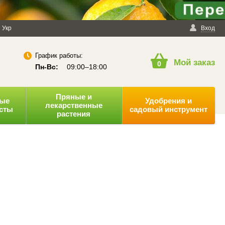
енциальности
Укр
Публичная оферта
Вход
График работы:
Мой заказ
0
Пн-Вс:
09:00–18:00
Пряные и
ные
Удобрения и
лекарственные
усты
садовый инструмент
растения