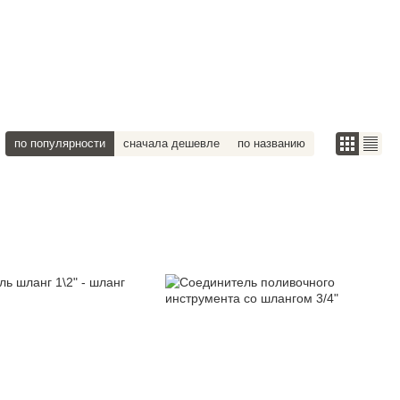
по популярности
сначала дешевле
по названию