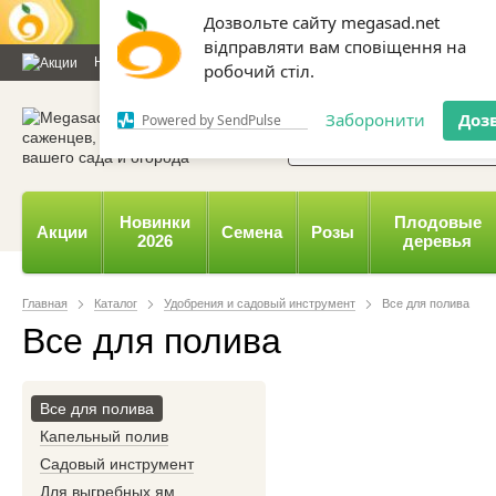
Дозвольте сайту megasad.net
відправляти вам сповіщення на
Новости и статьи
Каталог
Контакты
Отзывы
Дарим
робочий стіл.
0 800 332-015,
067 654-
Заборонити
Доз
Powered by SendPulse
Новинки
Плодовые
Акции
Семена
Розы
2026
деревья
Главная
Каталог
Удобрения и садовый инструмент
Все для полива
Все для полива
Все для полива
Капельный полив
Садовый инструмент
Для выгребных ям