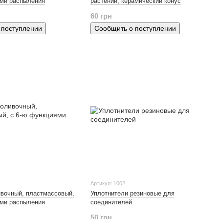
ями распыления
растений, керамический конус
60 грн
 поступлении
Сообщить о поступлении
Артикул: 1002
ивочный, пластмассовый,
Уплотнители резиновые для
ями распыления
соединителей
50 грн