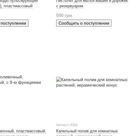
воды пульсирующий
Пистолет для мытья машин и дорожек
), пластмассовый
с резервуаром
500 грн
 поступлении
Сообщить о поступлении
Артикул: 8302
ивочный, пластмассовый,
Капельный полив для комнатных