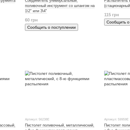
трумента
Соединитель универсальный,
Распылитель 
поливочный инструмент со шлангом на
(стационарный
1\2" или 3\4"
115 грн
60 грн
Сообщить о
Сообщить о поступлении
Артикул: 56238Е
Артикул: 59959Е
ассовый,
Пистолет поливочный, металлический,
Пистолет пол