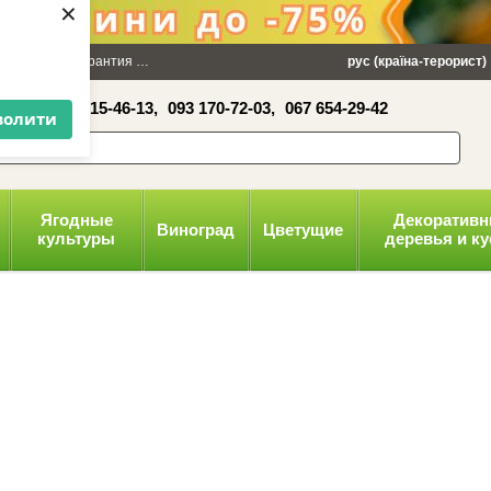
×
 100 грн
Гарантия
Упаковка
Оплата и доставка
рус (країна-терорист)
Политика конфид
16-41,
050 515-46-13,
093 170-72-03,
067 654-29-42
волити
Ягодные
Декоратив
Виноград
Цветущие
культуры
деревья и к