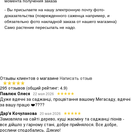
момента получения заказа
- Вы присылаете на нашу электронную почту фото-
доказательства (поврежденного саженца например, и
обязательно фото накладной заказа от нашего магазина)
Само растение пересылать не надо.
Отзывы клиентов о магазине
Написать отзыв
295 отзывов
(общий рейтинг: 4.9)
Павлюк Олеся
22 мая 2026
Дуже вдячні за саджанці, процвітання вашому Мегасаду, вдячні
за вашу працю ❤️????
Дар'я Кочуланова
20 мая 2026
Замовляла на сайті дерево, кущі жасміну та саджанці піонів -
все дійшло у гарному стані, добре прийнялося. Все добре,
рослини сподобались. Дякую!