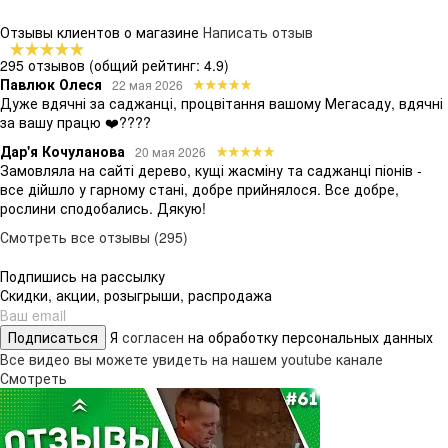
Отзывы клиентов о магазине
Написать отзыв
295 отзывов
(общий рейтинг: 4.9)
Павлюк Олеся
22 мая 2026
Дуже вдячні за саджанці, процвітання вашому Мегасаду, вдячні
за вашу працю ❤️????
Дар'я Кочуланова
20 мая 2026
Замовляла на сайті дерево, кущі жасміну та саджанці піонів -
все дійшло у гарному стані, добре прийнялося. Все добре,
рослини сподобались. Дякую!
Смотреть все отзывы (295)
Подпишись на рассылку
Скидки, акции, розыгрыши, распродажа
Подписаться
Я
согласен
на обработку персональных данных
Все видео вы можете увидеть на нашем youtube канале
Смотреть