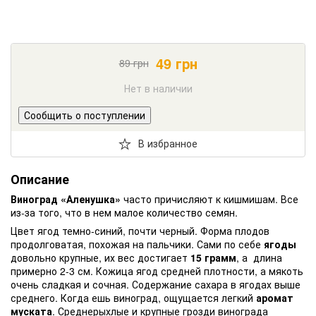
49
грн
89
грн
Нет в наличии
Сообщить о поступлении
В избранное
Описание
Виноград «Аленушка»
часто причисляют к кишмишам. Все
из-за того, что в нем малое количество семян.
Цвет ягод темно-синий, почти черный. Форма плодов
продолговатая, похожая на пальчики. Сами по себе
ягоды
довольно крупные, их вес достигает
15 грамм
, а длина
примерно 2-3 см. Кожица ягод средней плотности, а мякоть
очень сладкая и сочная. Содержание сахара в ягодах выше
среднего. Когда ешь виноград, ощущается легкий
аромат
муската
. Среднерыхлые и крупные грозди винограда