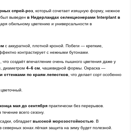
рных спрей-роз
, который сочетает изящную форму, нежное
т был выведен
в Нидерландах селекционерами Interplant в
даря обильному цветению и универсальности в
см
с аккуратной, плотной кроной. Побеги — крепкие,
эффектно контрастирует с нежными бутонами.
в
, что создаёт впечатление очень пышного цветения даже у
и
, диаметром
4–6 см
, чашевидной формы. Окраска —
 оттенками по краям лепестков
, что делает сорт особенно
 цветочный.
 конца мая до сентября
практически без перерывов.
 течение всего сезону.
осадки, обладает
высокой морозостойкостью
. В
в северных зонах лёгкая защита на зиму будет полезной.