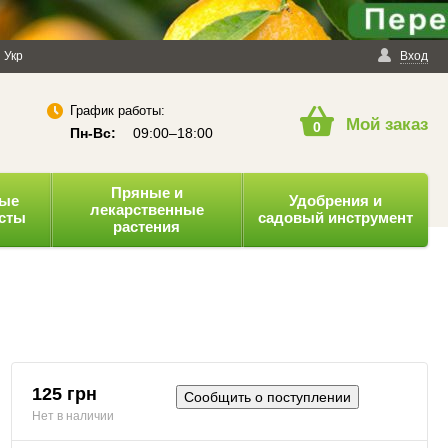
енциальности
Укр
Публичная оферта
Вход
График работы:
Мой заказ
0
Пн-Вс:
09:00–18:00
Пряные и
ные
Удобрения и
лекарственные
усты
садовый инструмент
растения
125 грн
Сообщить о поступлении
Нет в наличии