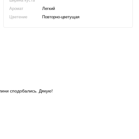
ширина куста
Аромат
Легкий
Цветение
Повторно-цветущая
слини сподобались. Дякую!