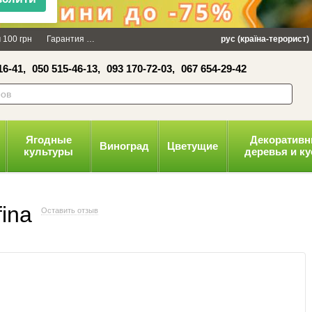
×
 100 грн
Гарантия
Упаковка
Оплата и доставка
рус (країна-терорист)
Политика конфид
16-41,
050 515-46-13,
093 170-72-03,
067 654-29-42
волити
Ягодные
Декоратив
Виноград
Цветущие
культуры
деревья и к
ina
Оставить отзыв