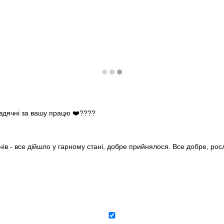
 вдячні за вашу працю ❤️????
нів - все дійшло у гарному стані, добре прийнялося. Все добре, ро