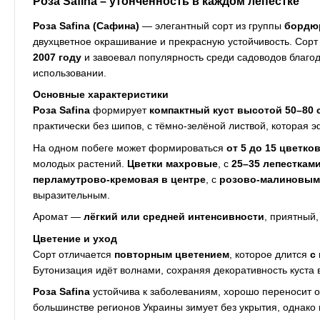
Роза Safina – утонченность в каждом лепестке
Роза Safina (Сафина)
— элегантный сорт из группы
бордю
двухцветное окрашивание и прекрасную устойчивость. Сор
2007 году
и завоевал популярность среди садоводов благо
использовании.
Основные характеристики
Роза Safina
формирует
компактный куст высотой 50–80 
практически без шипов, с тёмно-зелёной листвой, которая 
На одном побеге может формироваться
от 5 до 15 цветко
молодых растений.
Цветки махровые
, с
25–35 лепесткам
перламутрово-кремовая в центре
, с
розово-малиновыми
выразительным.
Аромат —
лёгкий или средней интенсивности
, приятный,
Цветение и уход
Сорт отличается
повторным цветением
, которое длится
с
Бутонизация идёт волнами, сохраняя декоративность куста в
Роза Safina
устойчива к заболеваниям, хорошо переносит 
большинстве регионов Украины зимует без укрытия, однако 