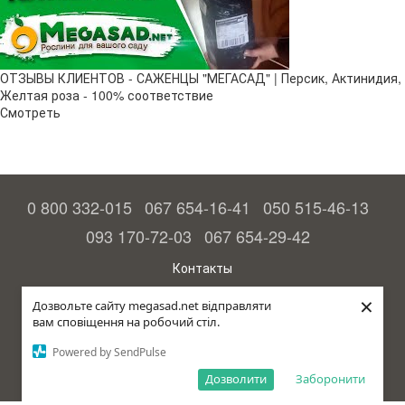
ОТЗЫВЫ КЛИЕНТОВ - САЖЕНЦЫ "МЕГАСАД" | Персик, Актинидия,
Желтая роза - 100% соответствие
Смотреть
0 800 332-015
067 654-16-41
050 515-46-13
093 170-72-03
067 654-29-42
Контакты
Полная версия сайта
×
Дозвольте сайту megasad.net відправляти
вам сповіщення на робочий стіл.
© 2015—2026
Megasad - гарантия высокого урожая
Powered by SendPulse
Укр
Дозволити
Заборонити