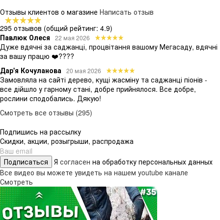
Отзывы клиентов о магазине
Написать отзыв
295 отзывов
(общий рейтинг: 4.9)
Павлюк Олеся
22 мая 2026
Дуже вдячні за саджанці, процвітання вашому Мегасаду, вдячні
за вашу працю ❤️????
Дар'я Кочуланова
20 мая 2026
Замовляла на сайті дерево, кущі жасміну та саджанці піонів -
все дійшло у гарному стані, добре прийнялося. Все добре,
рослини сподобались. Дякую!
Смотреть все отзывы (295)
Подпишись на рассылку
Скидки, акции, розыгрыши, распродажа
Подписаться
Я
согласен
на обработку персональных данных
Все видео вы можете увидеть на нашем youtube канале
Смотреть