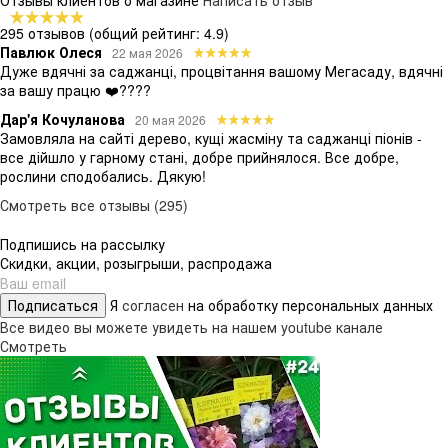
295 отзывов
(общий рейтинг: 4.9)
Павлюк Олеся
22 мая 2026
Дуже вдячні за саджанці, процвітання вашому Мегасаду, вдячні
за вашу працю ❤️????
Дар'я Кочуланова
20 мая 2026
Замовляла на сайті дерево, кущі жасміну та саджанці піонів -
все дійшло у гарному стані, добре прийнялося. Все добре,
рослини сподобались. Дякую!
Смотреть все отзывы (295)
Подпишись на рассылку
Скидки, акции, розыгрыши, распродажа
Подписаться
Я
согласен
на обработку персональных данных
Все видео вы можете увидеть на нашем youtube канале
Смотреть