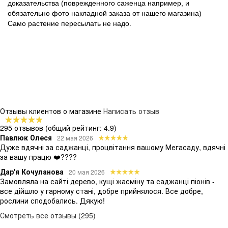
доказательства (поврежденного саженца например, и
обязательно фото накладной заказа от нашего магазина)
Само растение пересылать не надо.
Отзывы клиентов о магазине
Написать отзыв
295 отзывов
(общий рейтинг: 4.9)
Павлюк Олеся
22 мая 2026
Дуже вдячні за саджанці, процвітання вашому Мегасаду, вдячні
за вашу працю ❤️????
Дар'я Кочуланова
20 мая 2026
Замовляла на сайті дерево, кущі жасміну та саджанці піонів -
все дійшло у гарному стані, добре прийнялося. Все добре,
рослини сподобались. Дякую!
Смотреть все отзывы (295)