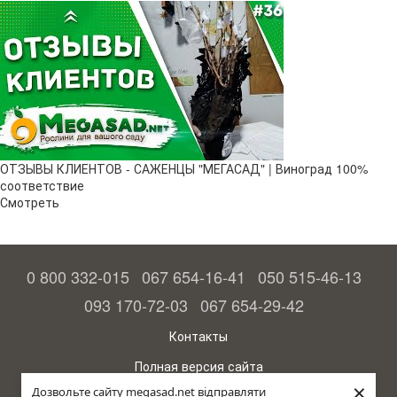
ОТЗЫВЫ КЛИЕНТОВ - САЖЕНЦЫ "МЕГАСАД" | Виноград 100%
соответствие
Смотреть
0 800 332-015
067 654-16-41
050 515-46-13
093 170-72-03
067 654-29-42
Контакты
Полная версия сайта
×
Дозвольте сайту megasad.net відправляти
© 2015—2026