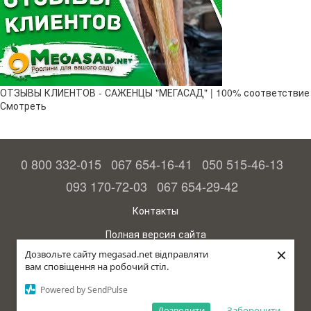
ОТЗЫВЫ КЛИЕНТОВ - САЖЕНЦЫ "МЕГАСАД" | 100% соответствие
Смотреть
0 800 332-015
067 654-16-41
050 515-46-13
093 170-72-03
067 654-29-42
Контакты
Полная версия сайта
×
Дозвольте сайту megasad.net відправляти
© 2015—2026
вам сповіщення на робочий стіл.
Megasad - гарантия высокого урожая
Powered by SendPulse
Укр
Дозволити
Заборонити