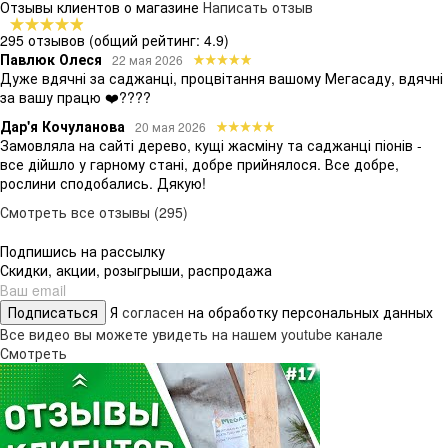
Отзывы клиентов о магазине
Написать отзыв
295 отзывов
(общий рейтинг: 4.9)
Павлюк Олеся
22 мая 2026
Дуже вдячні за саджанці, процвітання вашому Мегасаду, вдячні
за вашу працю ❤️????
Дар'я Кочуланова
20 мая 2026
Замовляла на сайті дерево, кущі жасміну та саджанці піонів -
все дійшло у гарному стані, добре прийнялося. Все добре,
рослини сподобались. Дякую!
Смотреть все отзывы (295)
Подпишись на рассылку
Скидки, акции, розыгрыши, распродажа
Подписаться
Я
согласен
на обработку персональных данных
Все видео вы можете увидеть на нашем youtube канале
Смотреть