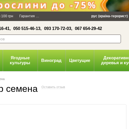
×
 100 грн
Гарантия
Упаковка
Оплата и доставка
рус (країна-терорист)
Политика конфид
16-41,
050 515-46-13,
093 170-72-03,
067 654-29-42
волити
Ягодные
Декоратив
Виноград
Цветущие
культуры
деревья и к
ена
р семена
Оставить отзыв