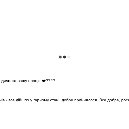
 вдячні за вашу працю ❤️????
нів - все дійшло у гарному стані, добре прийнялося. Все добре, ро