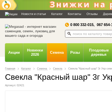
Дозвольте сайту megasad.net
відправляти вам сповіщення на
Новости и статьи
Каталог
Контакты
Отзывы
Дарим
робочий стіл.
0 800 332-015,
067 654-
Заборонити
Доз
Powered by SendPulse
Новинки
Плодовые
Акции
Семена
Розы
2026
деревья
Главная
Каталог
Семена
Свекла
Свекла "Красный шар" 3г Укр сем
Свекла "Красный шар" 3г Ук
Артикул: 02421