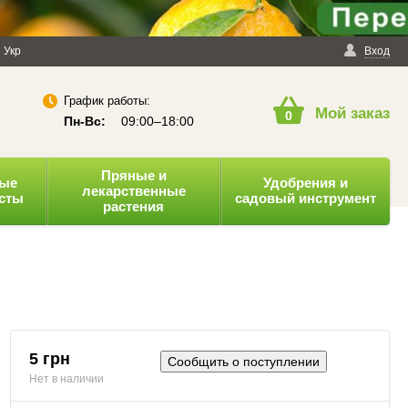
енциальности
Укр
Публичная оферта
Вход
График работы:
Мой заказ
0
Пн-Вс:
09:00–18:00
Пряные и
ные
Удобрения и
лекарственные
усты
садовый инструмент
растения
5 грн
Сообщить о поступлении
Нет в наличии