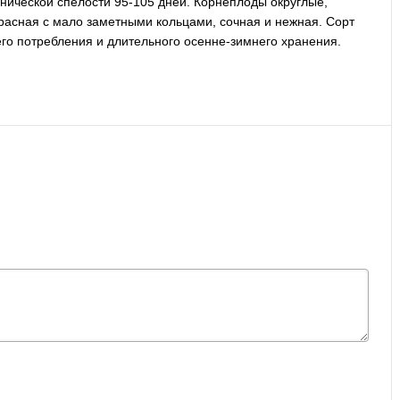
хнической спелости 95-105 дней. Корнеплоды округлые,
красная с мало заметными кольцами, сочная и нежная. Сорт
его потребления и длительного осенне-зимнего хранения.