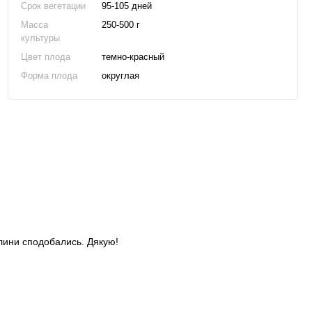
Срок вегетации
95-105 дней
Масса
250-500 г
культуры
Цвет плода
темно-красный
Форма плода
округлая
слини сподобались. Дякую!