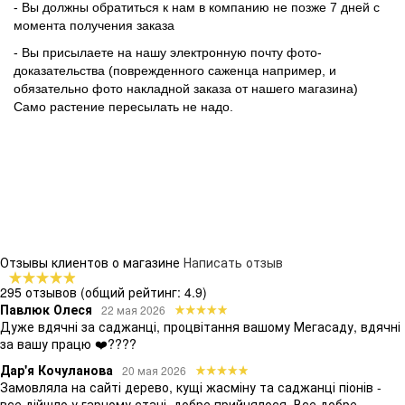
- Вы должны обратиться к нам в компанию не позже 7 дней с
момента получения заказа
- Вы присылаете на нашу электронную почту фото-
доказательства (поврежденного саженца например, и
обязательно фото накладной заказа от нашего магазина)
Само растение пересылать не надо.
Отзывы клиентов о магазине
Написать отзыв
295 отзывов
(общий рейтинг: 4.9)
Павлюк Олеся
22 мая 2026
Дуже вдячні за саджанці, процвітання вашому Мегасаду, вдячні
за вашу працю ❤️????
Дар'я Кочуланова
20 мая 2026
Замовляла на сайті дерево, кущі жасміну та саджанці піонів -
все дійшло у гарному стані, добре прийнялося. Все добре,