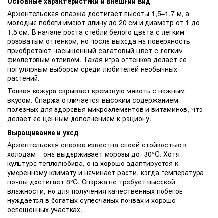
Основные характеристики и внешний вид
Аржентельская спаржа достигает высоты 1,5–1,7 м, а
молодые побеги имеют длину до 20 см и диаметр от 1 до
1,5 см. В начале роста стебли белого цвета с легким
розоватым оттенком, но после выхода на поверхность
приобретают насыщенный салатовый цвет с легким
фиолетовым отливом. Такая игра оттенков делает её
популярным выбором среди любителей необычных
растений.
Тонкая кожура скрывает кремовую мякоть с нежным
вкусом. Спаржа отличается высоким содержанием
полезных для здоровья микроэлементов и витаминов, что
делает её ценным дополнением к рациону.
Выращивание и уход
Аржентельская спаржа известна своей стойкостью к
холодам – она выдерживает морозы до -30°C. Хотя
культура теплолюбива, она хорошо адаптируется к
умеренному климату и начинает расти, когда температура
почвы достигает 8°C. Спаржа не требует высокой
влажности, но для получения качественных побегов
нуждается в богатых супесчаных почвах и хорошо
освещённых участках.