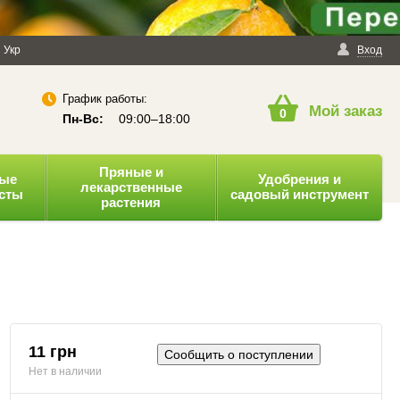
енциальности
Укр
Публичная оферта
Вход
График работы:
Мой заказ
0
Пн-Вс:
09:00–18:00
Пряные и
ные
Удобрения и
лекарственные
усты
садовый инструмент
растения
11 грн
Сообщить о поступлении
Нет в наличии