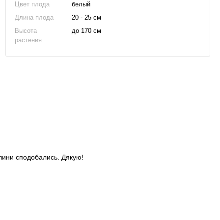
Цвет плода
белый
Длина плода
20 - 25 см
Высота
до 170 см
растения
слини сподобались. Дякую!