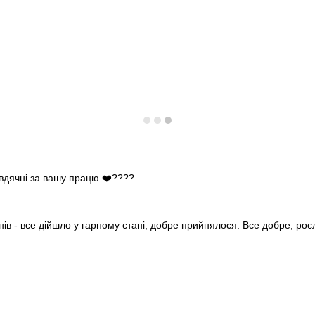
 вдячні за вашу працю ❤️????
нів - все дійшло у гарному стані, добре прийнялося. Все добре, ро