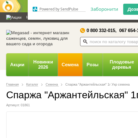
Дозвольте сайту megasad.net
відправляти вам сповіщення на
Новости и статьи
Каталог
Контакты
Отзывы
Дарим
робочий стіл.
0 800 332-015,
067 654-
Заборонити
Доз
Powered by SendPulse
Новинки
Плодовые
Акции
Семена
Розы
2026
деревья
Главная
Каталог
Семена
Спаржа "Аржантейльская" 1г Укр семена
Спаржа "Аржантейльская" 1
Артикул: 01861