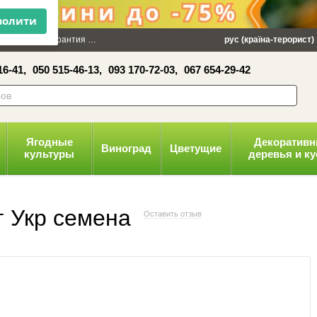
×
 100 грн
Гарантия
Упаковка
Оплата и доставка
рус (країна-терорист)
Политика конфид
16-41,
050 515-46-13,
093 170-72-03,
067 654-29-42
волити
Ягодные
Декоратив
Виноград
Цветущие
культуры
деревья и к
г Укр семена
Оставить отзыв