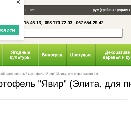
×
 100 грн
Гарантия
Упаковка
Оплата и доставка
рус (країна-терорист)
Политика конфид
16-41,
050 515-46-13,
093 170-72-03,
067 654-29-42
волити
Ягодные
Декоратив
Виноград
Цветущие
культуры
деревья и к
ой среднеспелый картофель "Явир" (Элита, для пюре, варки) 1кг
офель "Явир" (Элита, для пю