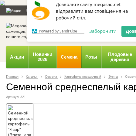
Дозвольте сайту megasad.net
Новости и статьи
Каталог
Контакты
Отзывы
Дарим
відправляти вам сповіщення на
робочий стіл.
0 800 332-015,
067 654-
Заборонити
Доз
Powered by SendPulse
Новинки
Плодовые
Акции
Семена
Розы
2026
деревья
Главная
Каталог
Семена
Картофель посадочный
Элита
Семенн
Семенной среднеспелый карт
Артикул: 321