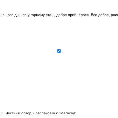
нів - все дійшло у гарному стані, добре прийнялося. Все добре, ро
естный обзор и распаковка с "Мегасад"