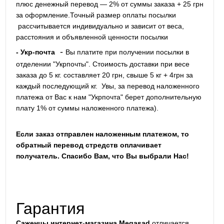
плюс денежный перевод — 2% от суммы заказа + 25 грн
за оформление.Точный размер оплаты посылки
рассчитывается индивидуально и зависит от веса,
расстояния и объявленной ценности посылки
-
- Укр-почта
Вы платите при получении посылки в
отделении "Укрпочты". Стоимость доставки при весе
заказа до 5 кг. составляет 20 грн, свыше 5 кг + 4грн за
каждый последующий кг.
Увы, за перевод наложенного
платежа от Вас к нам "Укрпочта" берет дополнительную
плату 1% от суммы наложенного платежа).
Если заказ отправлен наложенным платежом, то
обратный перевод стредств оплачивает
получатель. Спасибо Вам, что Вы выбрали Нас!
Гарантия
Саженцы интернет-магазина Megasad
отличается