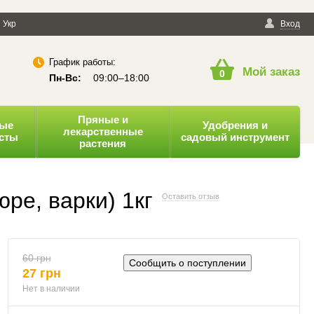
енциальности
Укр
Публичная оферта
Вход
График работы:
Мой заказ
0
Пн-Вс:
09:00–18:00
Пряные и
ные
Удобрения и
лекарственные
усты
садовый инструмент
растения
ре, варки) 1кг
Оставить отзыв
60 грн
Сообщить о поступлении
27 грн
Нет в наличии