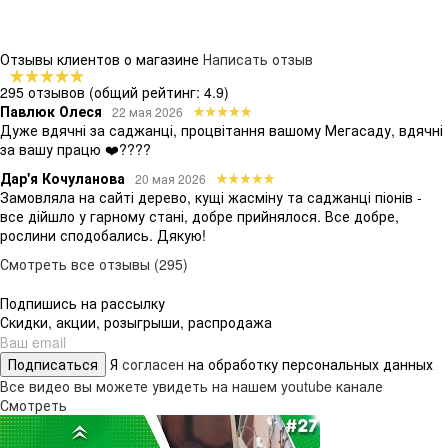
Отзывы клиентов о магазине
Написать отзыв
295 отзывов
(общий рейтинг: 4.9)
Павлюк Олеся
22 мая 2026
Дуже вдячні за саджанці, процвітання вашому Мегасаду, вдячні
за вашу працю ❤️????
Дар'я Кочуланова
20 мая 2026
Замовляла на сайті дерево, кущі жасміну та саджанці піонів -
все дійшло у гарному стані, добре прийнялося. Все добре,
рослини сподобались. Дякую!
Смотреть все отзывы (295)
Подпишись на рассылку
Скидки, акции, розыгрыши, распродажа
Подписаться
Я
согласен
на обработку персональных данных
Все видео вы можете увидеть на нашем youtube канале
Смотреть