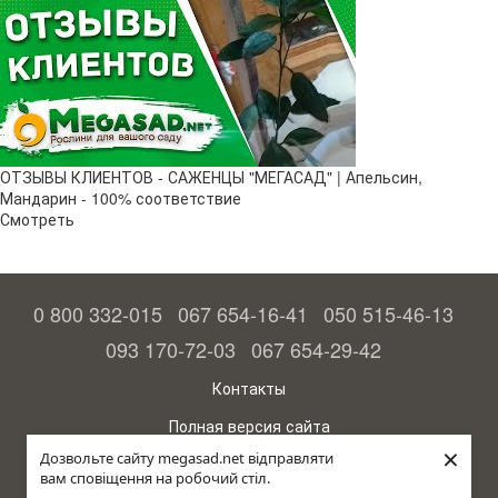
ОТЗЫВЫ КЛИЕНТОВ - САЖЕНЦЫ "МЕГАСАД" | Апельсин,
Мандарин - 100% соответствие
Смотреть
0 800 332-015
067 654-16-41
050 515-46-13
093 170-72-03
067 654-29-42
Контакты
Полная версия сайта
×
Дозвольте сайту megasad.net відправляти
© 2015—2026
вам сповіщення на робочий стіл.
Megasad - гарантия высокого урожая