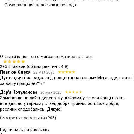
Само растение пересылать не надо.
Отзывы клиентов о магазине
Написать отзыв
295 отзывов
(общий рейтинг: 4.9)
Павлюк Олеся
22 мая 2026
Дуже вдячні за саджанці, процвітання вашому Мегасаду, вдячні
за вашу працю ❤️????
Дар'я Кочуланова
20 мая 2026
Замовляла на сайті дерево, кущі жасміну та саджанці піонів -
все дійшло у гарному стані, добре прийнялося. Все добре,
рослини сподобались. Дякую!
Смотреть все отзывы (295)
Подпишись на рассылку