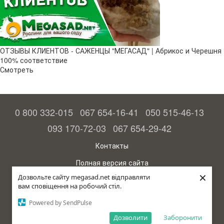
ОТЗЫВЫ КЛИЕНТОВ - САЖЕНЦЫ "МЕГАСАД" | Абрикос и Черешня
100% соответствие
Смотреть
0 800 332-015
067 654-16-41
050 515-46-13
093 170-72-03
067 654-29-42
Контакты
Полная версия сайта
×
Дозвольте сайту megasad.net відправляти
© 2015—2026
вам сповіщення на робочий стіл.
Megasad - гарантия высокого урожая
Powered by SendPulse
Укр
Дозволити
Заборонити