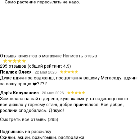
Само растение пересылать не надо.
Отзывы клиентов о магазине
Написать отзыв
295 отзывов
(общий рейтинг: 4.9)
Павлюк Олеся
22 мая 2026
Дуже вдячні за саджанці, процвітання вашому Мегасаду, вдячні
за вашу працю ❤️????
Дар'я Кочуланова
20 мая 2026
Замовляла на сайті дерево, кущі жасміну та саджанці піонів -
все дійшло у гарному стані, добре прийнялося. Все добре,
рослини сподобались. Дякую!
Смотреть все отзывы (295)
Подпишись на рассылку
Скидки, акции, розыгрыши, распродажа