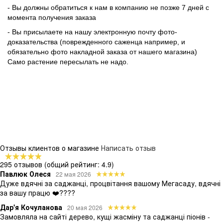
- Вы должны обратиться к нам в компанию не позже 7 дней с
момента получения заказа
- Вы присылаете на нашу электронную почту фото-
доказательства (поврежденного саженца например, и
обязательно фото накладной заказа от нашего магазина)
Само растение пересылать не надо.
Отзывы клиентов о магазине
Написать отзыв
295 отзывов
(общий рейтинг: 4.9)
Павлюк Олеся
22 мая 2026
Дуже вдячні за саджанці, процвітання вашому Мегасаду, вдячні
за вашу працю ❤️????
Дар'я Кочуланова
20 мая 2026
Замовляла на сайті дерево, кущі жасміну та саджанці піонів -