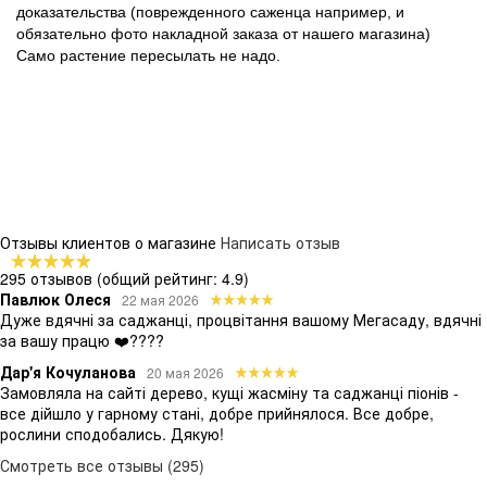
доказательства (поврежденного саженца например, и
обязательно фото накладной заказа от нашего магазина)
Само растение пересылать не надо.
Отзывы клиентов о магазине
Написать отзыв
295 отзывов
(общий рейтинг: 4.9)
Павлюк Олеся
22 мая 2026
Дуже вдячні за саджанці, процвітання вашому Мегасаду, вдячні
за вашу працю ❤️????
Дар'я Кочуланова
20 мая 2026
Замовляла на сайті дерево, кущі жасміну та саджанці піонів -
все дійшло у гарному стані, добре прийнялося. Все добре,
рослини сподобались. Дякую!
Смотреть все отзывы (295)