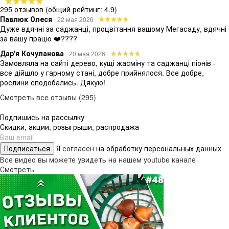
295 отзывов
(общий рейтинг: 4.9)
Павлюк Олеся
22 мая 2026
Дуже вдячні за саджанці, процвітання вашому Мегасаду, вдячні
за вашу працю ❤️????
Дар'я Кочуланова
20 мая 2026
Замовляла на сайті дерево, кущі жасміну та саджанці піонів -
все дійшло у гарному стані, добре прийнялося. Все добре,
рослини сподобались. Дякую!
Смотреть все отзывы (295)
Подпишись на рассылку
Скидки, акции, розыгрыши, распродажа
Подписаться
Я
согласен
на обработку персональных данных
Все видео вы можете увидеть на нашем youtube канале
Смотреть