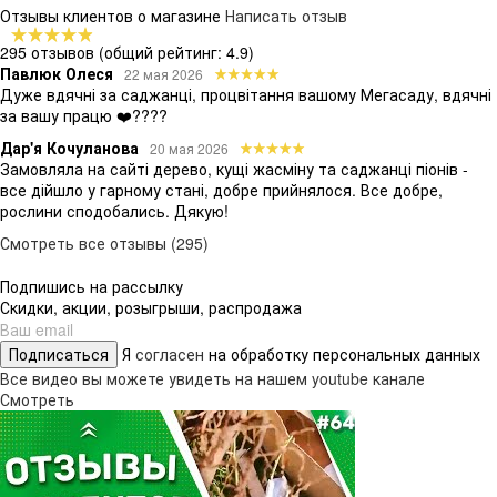
Отзывы клиентов о магазине
Написать отзыв
295 отзывов
(общий рейтинг: 4.9)
Павлюк Олеся
22 мая 2026
Дуже вдячні за саджанці, процвітання вашому Мегасаду, вдячні
за вашу працю ❤️????
Дар'я Кочуланова
20 мая 2026
Замовляла на сайті дерево, кущі жасміну та саджанці піонів -
все дійшло у гарному стані, добре прийнялося. Все добре,
рослини сподобались. Дякую!
Смотреть все отзывы (295)
Подпишись на рассылку
Скидки, акции, розыгрыши, распродажа
Подписаться
Я
согласен
на обработку персональных данных
Все видео вы можете увидеть на нашем youtube канале
Смотреть