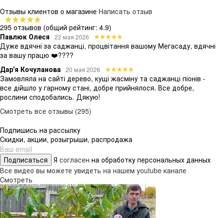
Отзывы клиентов о магазине
Написать отзыв
295 отзывов
(общий рейтинг: 4.9)
Павлюк Олеся
22 мая 2026
Дуже вдячні за саджанці, процвітання вашому Мегасаду, вдячні
за вашу працю ❤️????
Дар'я Кочуланова
20 мая 2026
Замовляла на сайті дерево, кущі жасміну та саджанці піонів -
все дійшло у гарному стані, добре прийнялося. Все добре,
рослини сподобались. Дякую!
Смотреть все отзывы (295)
Подпишись на рассылку
Скидки, акции, розыгрыши, распродажа
Подписаться
Я
согласен
на обработку персональных данных
Все видео вы можете увидеть на нашем youtube канале
Смотреть