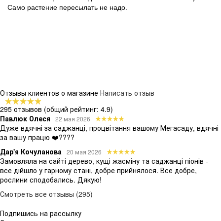
Само растение пересылать не надо.
Отзывы клиентов о магазине
Написать отзыв
295 отзывов
(общий рейтинг: 4.9)
Павлюк Олеся
22 мая 2026
Дуже вдячні за саджанці, процвітання вашому Мегасаду, вдячні
за вашу працю ❤️????
Дар'я Кочуланова
20 мая 2026
Замовляла на сайті дерево, кущі жасміну та саджанці піонів -
все дійшло у гарному стані, добре прийнялося. Все добре,
рослини сподобались. Дякую!
Смотреть все отзывы (295)
Подпишись на рассылку