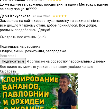
Дуже вдячні за саджанці, процвітання вашому Мегасаду, вдячні
за вашу працю ❤️????
Дар'я Кочуланова
20 мая 2026
Замовляла на сайті дерево, кущі жасміну та саджанці піонів -
все дійшло у гарному стані, добре прийнялося. Все добре,
рослини сподобались. Дякую!
Смотреть все отзывы (295)
Подпишись на рассылку
Скидки, акции, розыгрыши, распродажа
Подписаться
Я
согласен
на обработку персональных данных
Все видео вы можете увидеть на нашем youtube канале
Смотреть