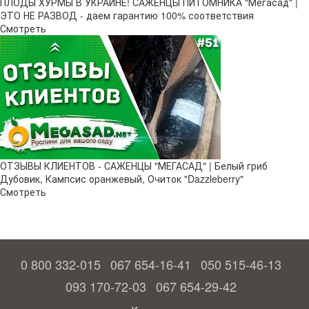
ПЛОДЫ ХУРМЫ В УКРАИНЕ! САЖЕНЦЫ ПИТОМНИКА "Мегасад" |
ЭТО НЕ РАЗВОД - даем гарантию 100% соответствия
Смотреть
ОТЗЫВЫ КЛИЕНТОВ - САЖЕНЦЫ "МЕГАСАД" | Белый гриб
Дубовик, Кампсис оранжевый, Очиток "Dazzleberry"
Смотреть
0 800 332-015
067 654-16-41
050 515-46-13
093 170-72-03
067 654-29-42