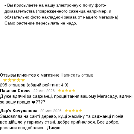
- Вы присылаете на нашу электронную почту фото-
доказательства (поврежденного саженца например, и
обязательно фото накладной заказа от нашего магазина)
Само растение пересылать не надо.
Отзывы клиентов о магазине
Написать отзыв
295 отзывов
(общий рейтинг: 4.9)
Павлюк Олеся
22 мая 2026
Дуже вдячні за саджанці, процвітання вашому Мегасаду, вдячні
за вашу працю ❤️????
Дар'я Кочуланова
20 мая 2026
Замовляла на сайті дерево, кущі жасміну та саджанці піонів -
все дійшло у гарному стані, добре прийнялося. Все добре,
рослини сподобались. Дякую!