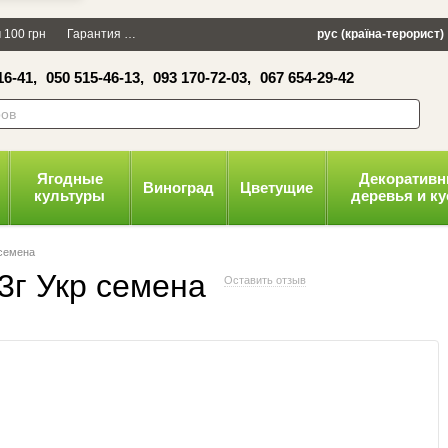
×
 100 грн
Гарантия
Упаковка
Оплата и доставка
рус (країна-терорист)
Политика конфид
16-41,
050 515-46-13,
093 170-72-03,
067 654-29-42
волити
Ягодные
Декоратив
Виноград
Цветущие
культуры
деревья и к
 семена
 3г Укр семена
Оставить отзыв