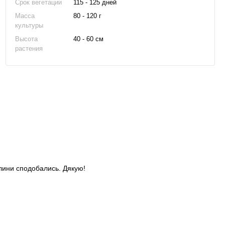
Срок вегетации
115 - 125 дней
Масса
80 - 120 г
культуры
Высота
40 - 60 см
растения
слини сподобались. Дякую!