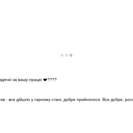
 вдячні за вашу працю ❤️????
нів - все дійшло у гарному стані, добре прийнялося. Все добре, ро