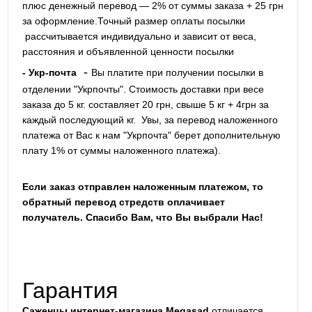
плюс денежный перевод — 2% от суммы заказа + 25 грн
за оформление.Точный размер оплаты посылки
рассчитывается индивидуально и зависит от веса,
расстояния и объявленной ценности посылки
-
- Укр-почта
Вы платите при получении посылки в
отделении "Укрпочты". Стоимость доставки при весе
заказа до 5 кг. составляет 20 грн, свыше 5 кг + 4грн за
каждый последующий кг.
Увы, за перевод наложенного
платежа от Вас к нам "Укрпочта" берет дополнительную
плату 1% от суммы наложенного платежа).
Если заказ отправлен наложенным платежом, то
обратный перевод стредств оплачивает
получатель. Спасибо Вам, что Вы выбрали Нас!
Гарантия
Саженцы интернет-магазина Megasad
отличается