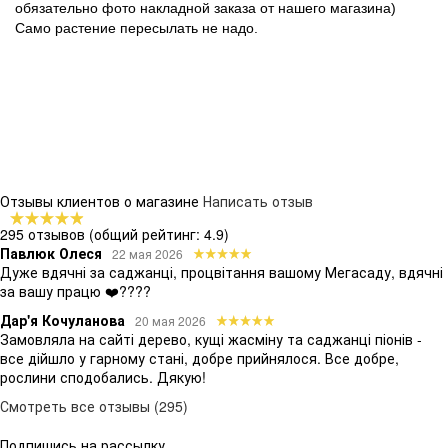
обязательно фото накладной заказа от нашего магазина)
Само растение пересылать не надо.
Отзывы клиентов о магазине
Написать отзыв
295 отзывов
(общий рейтинг: 4.9)
Павлюк Олеся
22 мая 2026
Дуже вдячні за саджанці, процвітання вашому Мегасаду, вдячні
за вашу працю ❤️????
Дар'я Кочуланова
20 мая 2026
Замовляла на сайті дерево, кущі жасміну та саджанці піонів -
все дійшло у гарному стані, добре прийнялося. Все добре,
рослини сподобались. Дякую!
Смотреть все отзывы (295)
Подпишись на рассылку