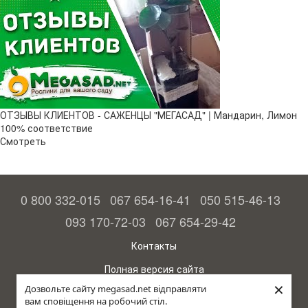
ОТЗЫВЫ КЛИЕНТОВ - САЖЕНЦЫ "МЕГАСАД" | Мандарин, Лимон
100% соответствие
Смотреть
0 800 332-015
067 654-16-41
050 515-46-13
093 170-72-03
067 654-29-42
Контакты
Полная версия сайта
×
Дозвольте сайту megasad.net відправляти
© 2015—2026
вам сповіщення на робочий стіл.
Megasad - гарантия высокого урожая