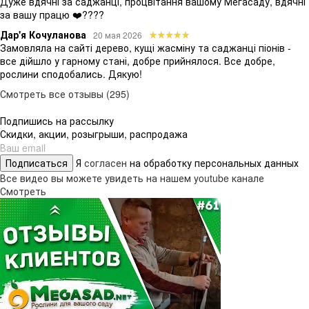
Дуже вдячні за саджанці, процвітання вашому Мегасаду, вдячні
за вашу працю ❤️????
Дар'я Кочуланова
20 мая 2026
Замовляла на сайті дерево, кущі жасміну та саджанці піонів -
все дійшло у гарному стані, добре прийнялося. Все добре,
рослини сподобались. Дякую!
Смотреть все отзывы (295)
Подпишись на рассылку
Скидки, акции, розыгрыши, распродажа
Подписаться
Я
согласен
на обработку персональных данных
Все видео вы можете увидеть на нашем youtube канале
Смотреть