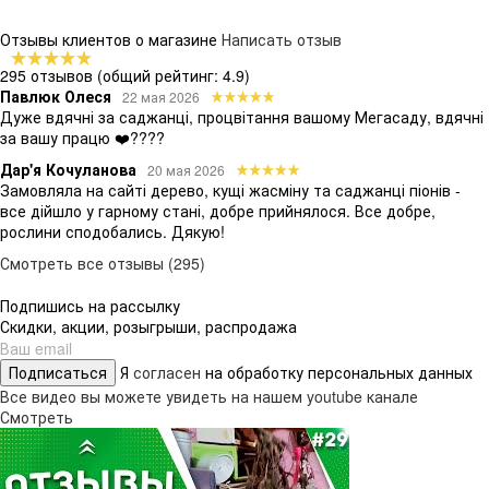
Отзывы клиентов о магазине
Написать отзыв
295 отзывов
(общий рейтинг: 4.9)
Павлюк Олеся
22 мая 2026
Дуже вдячні за саджанці, процвітання вашому Мегасаду, вдячні
за вашу працю ❤️????
Дар'я Кочуланова
20 мая 2026
Замовляла на сайті дерево, кущі жасміну та саджанці піонів -
все дійшло у гарному стані, добре прийнялося. Все добре,
рослини сподобались. Дякую!
Смотреть все отзывы (295)
Подпишись на рассылку
Скидки, акции, розыгрыши, распродажа
Подписаться
Я
согласен
на обработку персональных данных
Все видео вы можете увидеть на нашем youtube канале
Смотреть