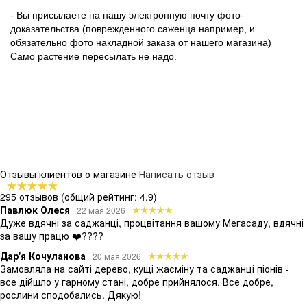
- Вы присылаете на нашу электронную почту фото-
доказательства (поврежденного саженца например, и
обязательно фото накладной заказа от нашего магазина)
Само растение пересылать не надо.
Отзывы клиентов о магазине
Написать отзыв
295 отзывов
(общий рейтинг: 4.9)
Павлюк Олеся
22 мая 2026
Дуже вдячні за саджанці, процвітання вашому Мегасаду, вдячні
за вашу працю ❤️????
Дар'я Кочуланова
20 мая 2026
Замовляла на сайті дерево, кущі жасміну та саджанці піонів -
все дійшло у гарному стані, добре прийнялося. Все добре,
рослини сподобались. Дякую!