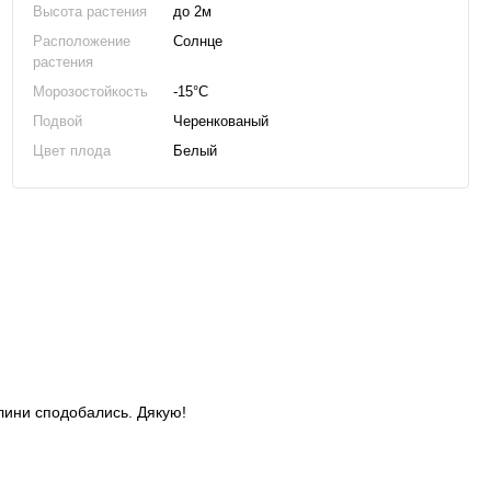
Высота растения
до 2м
Расположение
Солнце
растения
Морозостойкость
-15°C
Подвой
Черенкованый
Цвет плода
Белый
слини сподобались. Дякую!