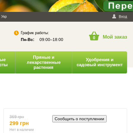
енциальности
Укр
Публичная оферта
Вход
График работы:
Мой заказ
0
Пн-Вс:
09:00–18:00
Пряные и
ные
Удобрения и
лекарственные
усты
садовый инструмент
растения
369 грн
Сообщить о поступлении
299 грн
Нет в наличии