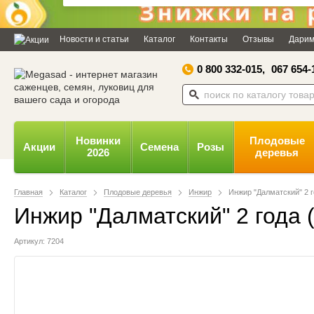
Дозвольте сайту megasad.net
відправляти вам сповіщення на
Новости и статьи
Каталог
Контакты
Отзывы
Дарим
робочий стіл.
0 800 332-015,
067 654-
Заборонити
Доз
Powered by SendPulse
Новинки
Плодовые
Акции
Семена
Розы
2026
деревья
Главная
Каталог
Плодовые деревья
Инжир
Инжир "Далматский" 2 г
Инжир "Далматский" 2 года 
Артикул: 7204