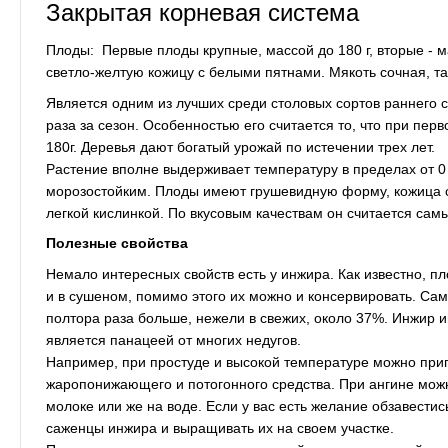
Закрытая корневая система
Плоды: Первые плоды крупные, массой до 180 г, вторые - м
светло-желтую кожицу с белыми пятнами. Мякоть сочная, та
Является одним из лучших среди столовых сортов раннего 
раза за сезон. Особенностью его считается то, что при пер
180г. Деревья дают богатый урожай по истечении трех лет.
Растение вполне выдерживает температуру в пределах от 0
морозостойким. Плоды имеют грушевидную форму, кожица сер
легкой кислинкой. По вкусовым качествам он считается са
Полезные свойства
Немало интересных свойств есть у инжира. Как известно, п
и в сушеном, помимо этого их можно и консервировать. Сам
полтора раза больше, нежели в свежих, около 37%. Инжир 
является панацеей от многих недугов.
Например, при простуде и высокой температуре можно приго
жаропонижающего и потогонного средства. При ангине можн
молоке или же на воде. Если у вас есть желание обзавести
саженцы инжира и выращивать их на своем участке.