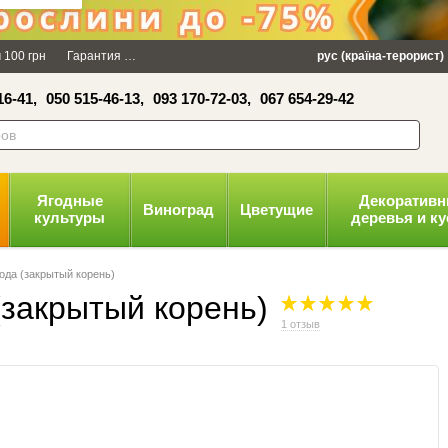
×
 100 грн
Гарантия
Упаковка
Оплата и доставка
рус (країна-терорист)
Политика конфид
16-41,
050 515-46-13,
093 170-72-03,
067 654-29-42
волити
Ягодные
Декоратив
Виноград
Цветущие
культуры
деревья и к
ода (закрытый корень)
(закрытый корень)
1 отзыв