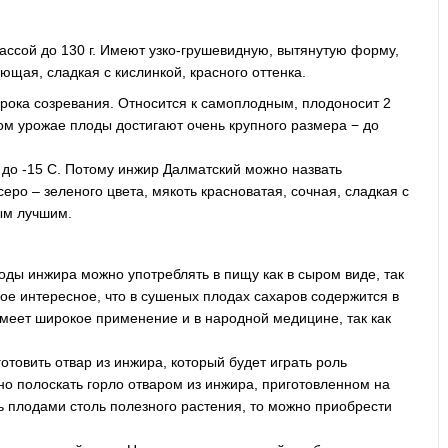
ассой до 130 г. Имеют узко-грушевидную, вытянутую форму,
ющая, сладкая с кислинкой, красного оттенка.
срока созревания. Относится к самоплодным, плодоносит 2
вом урожае плоды достигают очень крупного размера − до
 до -15 С. Потому инжир Далматский можно назвать
о – зеленого цвета, мякоть красноватая, сочная, сладкая с
мым лучшим.
лоды инжира можно употреблять в пищу как в сыром виде, так
ое интересное, что в сушеных плодах сахаров содержится в
имеет широкое применение и в народной медицине, так как
товить отвар из инжира, который будет играть роль
о полоскать горло отваром из инжира, приготовленном на
сь плодами столь полезного растения, то можно приобрести