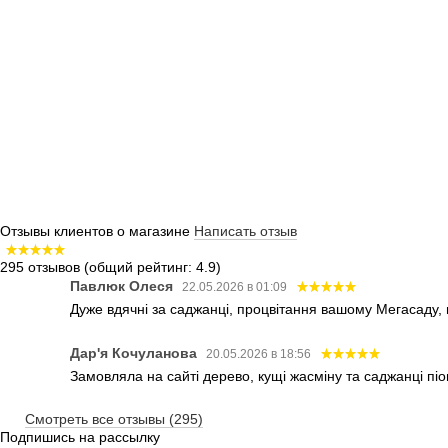
Отзывы клиентов о магазине
Написать отзыв
295 отзывов
(общий рейтинг: 4.9)
Павлюк Олеся
22.05.2026 в 01:09
Дуже вдячні за саджанці, процвітання вашому Мегасаду,
Дар'я Кочуланова
20.05.2026 в 18:56
Замовляла на сайті дерево, кущі жасміну та саджанці піо
Смотреть все отзывы (295)
Подпишись на рассылку