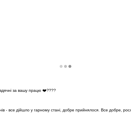
 вдячні за вашу працю ❤️????
нів - все дійшло у гарному стані, добре прийнялося. Все добре, ро