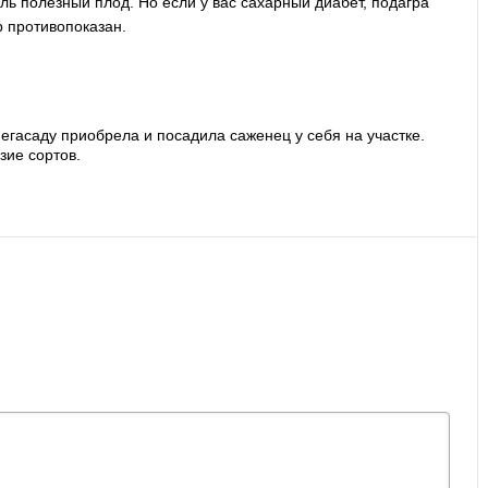
ь полезный плод. Но если у вас сахарный диабет, подагра
 противопоказан.
егасаду приобрела и посадила саженец у себя на участке.
зие сортов.