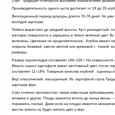
Сорт Традиция отличается высокими показателями урожай
Производительность одного куста достигает от 18 до 25 клубн
Вегетационный период культуры длится 70-78 дней. Но уже
молодой картошки.
Побеги вырастают до средней высоты. Куст раскидистый, п
матовую поверхность и окрашены в тёмно-зелёный цвет. Во
величины. Цветение не продолжительное. Клубни имеют пр
покрыты бежевой, светло-жёлтой или кремовой с тонкой кож
размеры.
Размер корнеплодов составляет 100–150 г. На поверхности 
Мякоть сырого картофеля имеет желтоватый цвет, после те
составляет 11–14%. Товарные качества клубней оценены в
Вкус классический, насыщенный. Из картофеля сорта Трад
картошка фри.
Сорт отлично противостоит таким известным заболеваниям, 
мозаика и другие. Плоды хранятся вплоть до конца весны –
поражаясь гнилью. Даже если на плодах имеются механичес
местах мякоть не будет менять цвет и вкус.