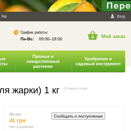
енциальности
Укр
Публичная оферта
Вход
График работы:
Мой заказ
0
Пн-Вс:
09:00–18:00
Пряные и
ные
Удобрения и
лекарственные
усты
садовый инструмент
растения
я жарки) 1 кг
Оставить отзыв
90 грн
Сообщить о поступлении
41 грн
Нет в наличии