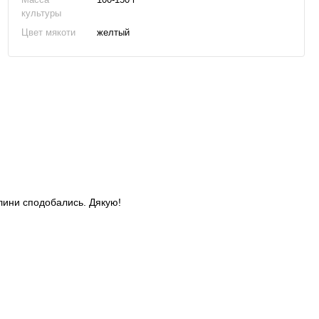
культуры
Цвет мякоти
желтый
слини сподобались. Дякую!