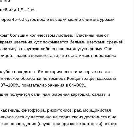
ности.
ей или 1,5 - 2 кг.
 через 45–60 суток после высадки можно снимать урожай
окрыт большим количеством листьев. Пластины имеют
 время цветения куст покрывается белыми цветками средней
авильную округлую либо слегка вытянутую форму. Они
ицей. Глазков немного, а те, что есть, имеют небольшие
клубня находятся тёмно-коричневые или серые глазки.
рмической обработки не темнеет. Концентрация крахмала
 97–100%, показатели хранения в 84–96%.
иция получится отличная жареная картошка, салаты и
как гниль, фитофтора, ризоктониоз, рак, морщинистая
 начала лета существенно не теряя своих достоинств и не
кие повреждения (случаются при копке картошки), в этих