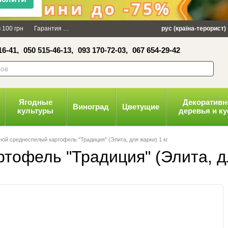
×
 100 грн
Гарантия
Упаковка
Оплата и доставка
рус (країна-терорист)
Политика конфид
16-41,
050 515-46-13,
093 170-72-03,
067 654-29-42
волити
Ягодные
Декоратив
Виноград
Цветущие
культуры
деревья и к
ой среднеспелый картофель "Традиция" (Элита, для жарки) 1 кг
офель "Традиция" (Элита, дл