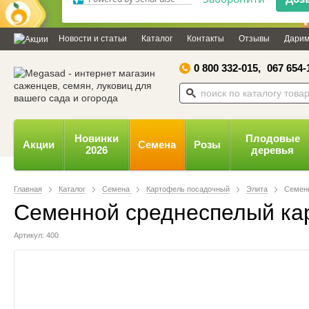
Дозвольте сайту megasad.net
відправляти вам сповіщення на
Новости и статьи
Каталог
Контакты
Отзывы
Дарим
робочий стіл.
0 800 332-015,
067 654-
Заборонити
Доз
Powered by SendPulse
Новинки
Плодовые
Акции
Семена
Розы
2026
деревья
Главная
Каталог
Семена
Картофель посадочный
Элита
Семенн
Семенной среднеспелый карт
Артикул: 400