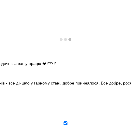
 вдячні за вашу працю ❤️????
нів - все дійшло у гарному стані, добре прийнялося. Все добре, ро