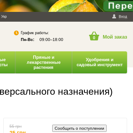
енциальности
Укр
Публичная оферта
Вход
График работы:
Мой заказ
0
Пн-Вс:
09:00–18:00
Пряные и
ные
Удобрения и
лекарственные
усты
садовый инструмент
растения
версального назначения)
55 грн
Сообщить о поступлении
25 грн