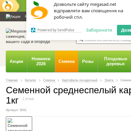
Дозвольте сайту megasad.net
відправляти вам сповіщення на
Новости и статьи
Каталог
Контакты
Отзывы
Дарим
робочий стіл.
0 800 332-015,
067 654-
Заборонити
Доз
Powered by SendPulse
Новинки
Плодовые
Акции
Семена
Розы
2026
деревья
Главная
Каталог
Семена
Картофель посадочный
Элита
Семенн
Семенной среднеспелый кар
1кг
1 отзыв
Артикул: 3041