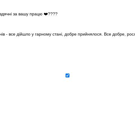
 вдячні за вашу працю ❤️????
нів - все дійшло у гарному стані, добре прийнялося. Все добре, ро