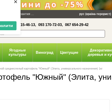
×
 100 грн
Гарантия
Упаковка
Оплата и доставка
рус (країна-терорист)
Политика конфид
16-41,
050 515-46-13,
093 170-72-03,
067 654-29-42
волити
Ягодные
Декоратив
Виноград
Цветущие
культуры
деревья и к
ой среднеспелый картофель "Южный" (Элита, универсального назначения) 1кг
тофель "Южный" (Элита, уни