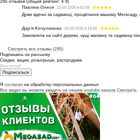
295 отзывов
(общий рейтинг: 4.9)
Павлюк Олеся
22.05.2026 в 01:09
Дуже вдячні за саджанці, процвітання вашому Мегасаду,
Дар'я Кочуланова
20.05.2026 в 18:56
Замовляла на сайті дерево, кущі жасміну та саджанці піо
Смотреть все отзывы (295)
Подпишись на рассылку
Скидки, акции, розыгрыши, распродажа
Подписаться
Я
согласен
на обработку персональных данных
Все видео вы можете увидеть на нашем youtube канале
Смотреть