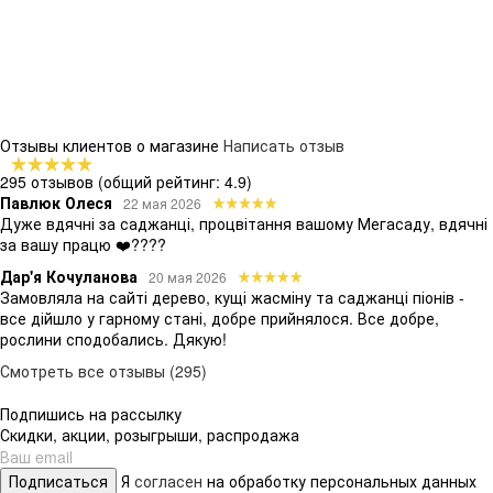
Отзывы клиентов о магазине
Написать отзыв
295 отзывов
(общий рейтинг: 4.9)
Павлюк Олеся
22 мая 2026
Дуже вдячні за саджанці, процвітання вашому Мегасаду, вдячні
за вашу працю ❤️????
Дар'я Кочуланова
20 мая 2026
Замовляла на сайті дерево, кущі жасміну та саджанці піонів -
все дійшло у гарному стані, добре прийнялося. Все добре,
рослини сподобались. Дякую!
Смотреть все отзывы (295)
Подпишись на рассылку
Скидки, акции, розыгрыши, распродажа
Подписаться
Я
согласен
на обработку персональных данных