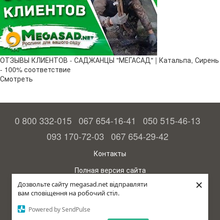
ОТЗЫВЫ КЛИЕНТОВ - САДЖАНЦЫ "МЕГАСАД" | Катальпа, Сирень
- 100% соответствие
Смотреть
0 800 332-015
067 654-16-41
050 515-46-13
093 170-72-03
067 654-29-42
Контакты
Полная версия сайта
×
Дозвольте сайту megasad.net відправляти
© 2015—2026
вам сповіщення на робочий стіл.
Megasad - гарантия высокого урожая
Powered by SendPulse
Укр