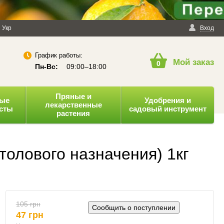
енциальности
Укр
Публичная оферта
Вход
График работы:
Мой заказ
0
Пн-Вс:
09:00–18:00
Пряные и
ные
Удобрения и
лекарственные
усты
садовый инструмент
растения
олового назначения) 1кг
105 грн
Сообщить о поступлении
47 грн