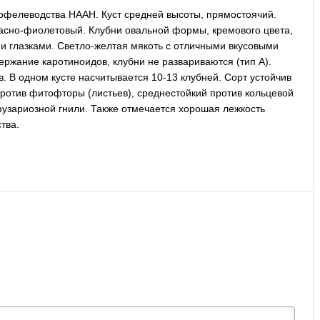
офелеводства НААН. Куст средней высоты, прямостоячий.
красно-фиолетовый. Клубни овальной формы, кремового цвета,
и глазками. Светло-желтая мякоть с отличными вкусовыми
ржание каротиноидов, клубни не развариваются (тип А).
. В одном кусте насчитывается 10-13 клубней. Сорт устойчив
 против фитофторы (листьев), среднестойкий против кольцевой
фузариозной гнили. Также отмечается хорошая лежкость
тва.