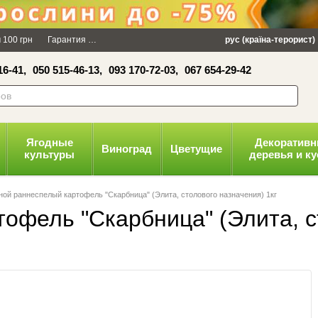
×
 100 грн
Гарантия
Упаковка
Оплата и доставка
рус (країна-терорист)
Политика конфид
16-41,
050 515-46-13,
093 170-72-03,
067 654-29-42
волити
Ягодные
Декоратив
Виноград
Цветущие
культуры
деревья и к
ой раннеспелый картофель "Скарбница" (Элита, столового назначения) 1кг
офель "Скарбница" (Элита, ст