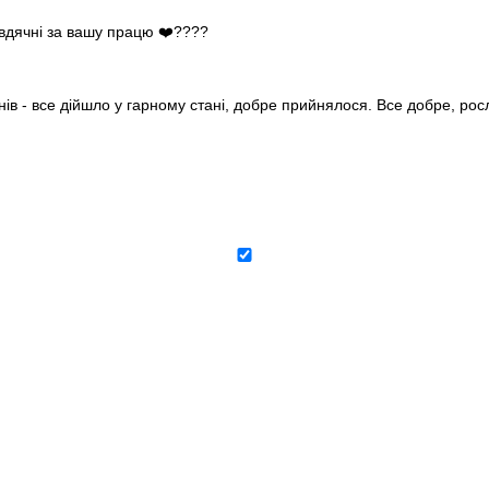
 вдячні за вашу працю ❤️????
нів - все дійшло у гарному стані, добре прийнялося. Все добре, ро