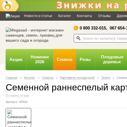
Дозвольте сайту megasad.net
відправляти вам сповіщення на
Новости и статьи
Каталог
Контакты
Отзывы
Дарим
робочий стіл.
0 800 332-015,
067 654-
Заборонити
Доз
Powered by SendPulse
Новинки
Плодовые
Акции
Семена
Розы
2026
деревья
Главная
Каталог
Семена
Картофель посадочный
Элита
Семенн
Семенной раннеспелый карт
Оставить отзыв
Артикул: 4050е