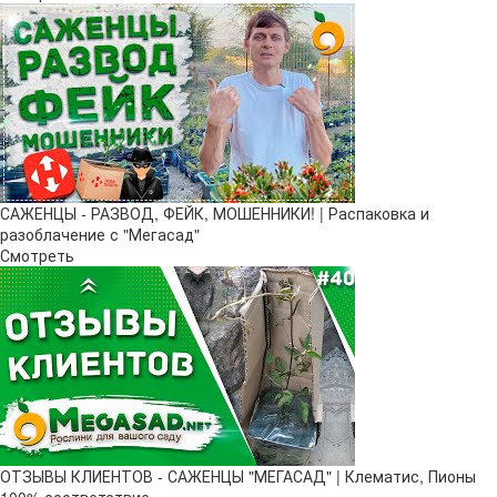
САЖЕНЦЫ - РАЗВОД, ФЕЙК, МОШЕННИКИ! | Распаковка и
разоблачение с "Мегасад"
Смотреть
ОТЗЫВЫ КЛИЕНТОВ - САЖЕНЦЫ "МЕГАСАД" | Клематис, Пионы