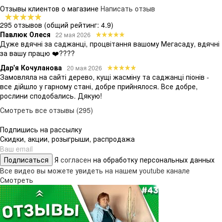
Отзывы клиентов о магазине
Написать отзыв
295 отзывов
(общий рейтинг: 4.9)
Павлюк Олеся
22 мая 2026
Дуже вдячні за саджанці, процвітання вашому Мегасаду, вдячні
за вашу працю ❤️????
Дар'я Кочуланова
20 мая 2026
Замовляла на сайті дерево, кущі жасміну та саджанці піонів -
все дійшло у гарному стані, добре прийнялося. Все добре,
рослини сподобались. Дякую!
Смотреть все отзывы (295)
Подпишись на рассылку
Скидки, акции, розыгрыши, распродажа
Подписаться
Я
согласен
на обработку персональных данных
Все видео вы можете увидеть на нашем youtube канале
Смотреть