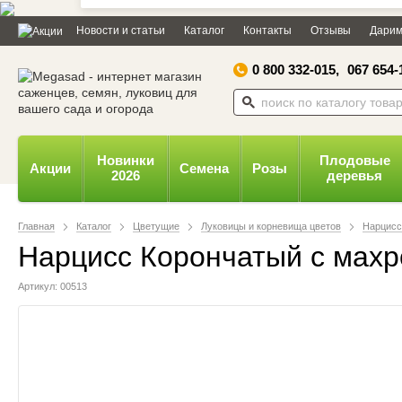
Дозвольте сайту megasad.net
Новости и статьи
Каталог
Контакты
Отзывы
Дарим
відправляти вам сповіщення на
робочий стіл.
0 800 332-015,
067 654-
Заборонити
Доз
Powered by SendPulse
Новинки
Плодовые
Акции
Семена
Розы
2026
деревья
Главная
Каталог
Цветущие
Луковицы и корневища цветов
Нарцис
Нарцисс Корончатый с махро
Артикул: 00513