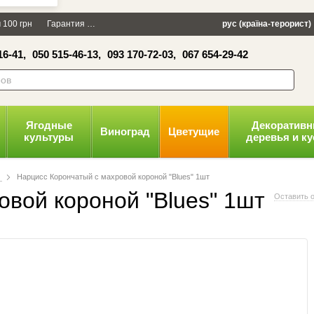
×
 100 грн
Гарантия
Упаковка
Оплата и доставка
рус (країна-терорист)
Политика конфид
16-41,
050 515-46-13,
093 170-72-03,
067 654-29-42
волити
Ягодные
Декоратив
Виноград
Цветущие
культуры
деревья и к
с
Нарцисс Корончатый с махровой короной "Blues" 1шт
вой короной "Blues" 1шт
Оставить 