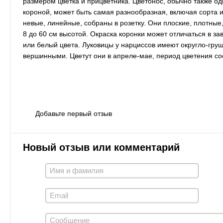
размером цветка и прицветника. Цветонос, обычно также од
короной, может быть самая разнообразная, включая сорта 
невые, линейные, собраны в розетку. Они плоские, плотные,
8 до 60 см высотой. Окраска коронки может от­личаться в з
или белый цвета. Луковицы у нарциссов имеют ок­ругло-гру
вершинными. Цветут они в апреле-мае, период цветения с
Добавьте первый отзыв
Новый отзыв или комментарий