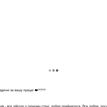
 вдячні за вашу працю ❤️????
нів - все дійшло у гарному стані, добре прийнялося. Все добре, ро