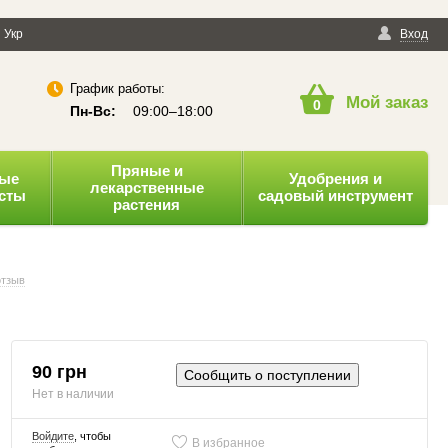
енциальности
Укр
Публичная оферта
Вход
График работы:
Мой заказ
0
Пн-Вс:
09:00–18:00
Пряные и
ные
Удобрения и
лекарственные
усты
садовый инструмент
растения
отзыв
90 грн
Сообщить о поступлении
Нет в наличии
Войдите
, чтобы
В избранное