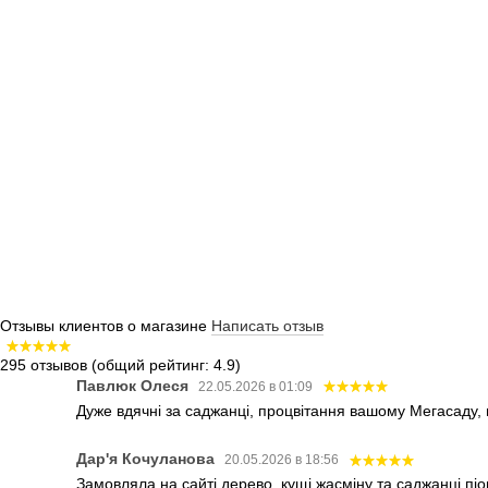
Отзывы клиентов о магазине
Написать отзыв
295 отзывов
(общий рейтинг: 4.9)
Павлюк Олеся
22.05.2026 в 01:09
Дуже вдячні за саджанці, процвітання вашому Мегасаду,
Дар'я Кочуланова
20.05.2026 в 18:56
Замовляла на сайті дерево, кущі жасміну та саджанці піо