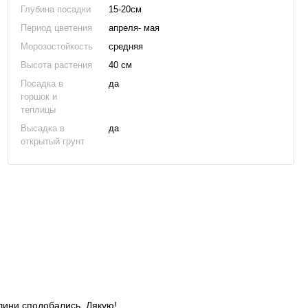
Глубина посадки
15-20см
Период цветения
апреля- мая
Морозостойкость
средняя
Высота растения
40 см
Посадка в
да
горшок и
теплицы
Высадка в
да
открытый грунт
слини сподобались. Дякую!