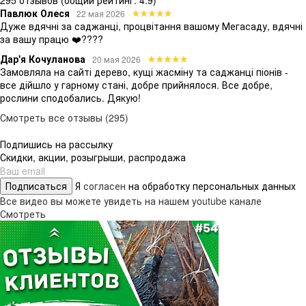
295 отзывов
(общий рейтинг: 4.9)
Павлюк Олеся
22 мая 2026
Дуже вдячні за саджанці, процвітання вашому Мегасаду, вдячні
за вашу працю ❤️????
Дар'я Кочуланова
20 мая 2026
Замовляла на сайті дерево, кущі жасміну та саджанці піонів -
все дійшло у гарному стані, добре прийнялося. Все добре,
рослини сподобались. Дякую!
Смотреть все отзывы (295)
Подпишись на рассылку
Скидки, акции, розыгрыши, распродажа
Подписаться
Я
согласен
на обработку персональных данных
Все видео вы можете увидеть на нашем youtube канале
Смотреть