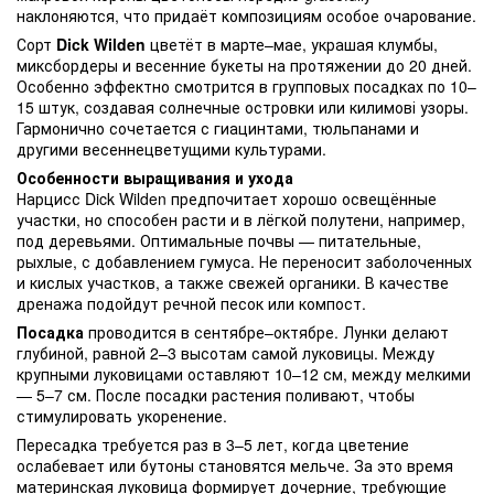
наклоняются, что придаёт композициям особое очарование.
Сорт
Dick Wilden
цветёт в марте–мае, украшая клумбы,
миксбордеры и весенние букеты на протяжении до 20 дней.
Особенно эффектно смотрится в групповых посадках по 10–
15 штук, создавая солнечные островки или килимові узоры.
Гармонично сочетается с гиацинтами, тюльпанами и
другими весеннецветущими культурами.
Особенности выращивания и ухода
Нарцисс Dick Wilden предпочитает хорошо освещённые
участки, но способен расти и в лёгкой полутени, например,
под деревьями. Оптимальные почвы — питательные,
рыхлые, с добавлением гумуса. Не переносит заболоченных
и кислых участков, а также свежей органики. В качестве
дренажа подойдут речной песок или компост.
Посадка
проводится в сентябре–октябре. Лунки делают
глубиной, равной 2–3 высотам самой луковицы. Между
крупными луковицами оставляют 10–12 см, между мелкими
— 5–7 см. После посадки растения поливают, чтобы
стимулировать укоренение.
Пересадка требуется раз в 3–5 лет, когда цветение
ослабевает или бутоны становятся мельче. За это время
материнская луковица формирует дочерние, требующие