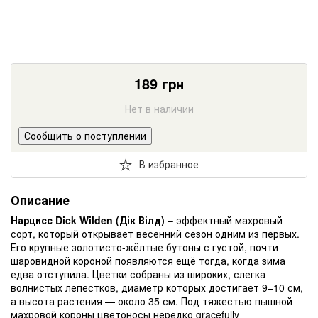
189
грн
Нет в наличии
Сообщить о поступлении
В избранное
Описание
Нарцисс Dick Wilden (Дік Вілд)
– эффектный махровый
сорт, который открывает весенний сезон одним из первых.
Его крупные золотисто-жёлтые бутоны с густой, почти
шаровидной короной появляются ещё тогда, когда зима
едва отступила. Цветки собраны из широких, слегка
волнистых лепестков, диаметр которых достигает 9–10 см,
а высота растения — около 35 см. Под тяжестью пышной
махровой короны цветоносы нередко gracefully