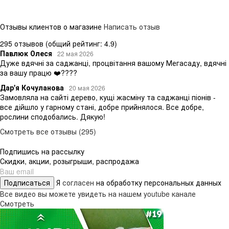
Отзывы клиентов о магазине
Написать отзыв
295 отзывов
(общий рейтинг: 4.9)
Павлюк Олеся
22 мая 2026
Дуже вдячні за саджанці, процвітання вашому Мегасаду, вдячні
за вашу працю ❤️????
Дар'я Кочуланова
20 мая 2026
Замовляла на сайті дерево, кущі жасміну та саджанці піонів -
все дійшло у гарному стані, добре прийнялося. Все добре,
рослини сподобались. Дякую!
Смотреть все отзывы (295)
Подпишись на рассылку
Скидки, акции, розыгрыши, распродажа
Подписаться
Я
согласен
на обработку персональных данных
Все видео вы можете увидеть на нашем youtube канале
Смотреть