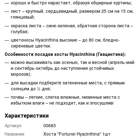
хорошо и быстро нарастает, образуя обширные куртины;
лист – крупный, сердцевидный, размером 25 см на 15 см,
глянцевый;
окраска листа – сине-зеленая, обратная сторона листа –
голубая;
цветоносы Hyacinthina высокие – до 80 см, бледно-
сиреневые цветки.
Особенности посадки хосты Hyacinthina (Гиацинтина):
можно высаживать как осенью, так и весной (апрель-май
и сентябрь-октябрь до наступления устойчивых
морозов);
для высадки подберите затененные места, с прямым
солнцем до ½ дня;
почвы – легкие, слегка влажные, низинные места с
избытком влаги – не подходят, как и зпосушливі
Характеристики
Артикул
00683
Название
Хоста "Fortunei Hyacinthina" 1шт