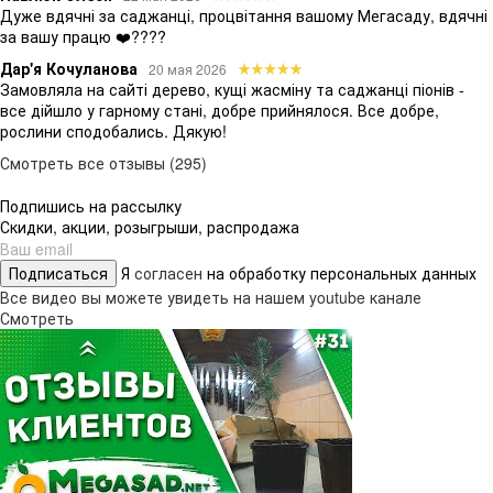
Дуже вдячні за саджанці, процвітання вашому Мегасаду, вдячні
за вашу працю ❤️????
Дар'я Кочуланова
20 мая 2026
Замовляла на сайті дерево, кущі жасміну та саджанці піонів -
все дійшло у гарному стані, добре прийнялося. Все добре,
рослини сподобались. Дякую!
Смотреть все отзывы (295)
Подпишись на рассылку
Скидки, акции, розыгрыши, распродажа
Подписаться
Я
согласен
на обработку персональных данных
Все видео вы можете увидеть на нашем youtube канале
Смотреть