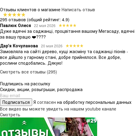
Отзывы клиентов о магазине
Написать отзыв
295 отзывов
(общий рейтинг: 4.9)
Павлюк Олеся
22 мая 2026
Дуже вдячні за саджанці, процвітання вашому Мегасаду, вдячні
за вашу працю ❤️????
Дар'я Кочуланова
20 мая 2026
Замовляла на сайті дерево, кущі жасміну та саджанці піонів -
все дійшло у гарному стані, добре прийнялося. Все добре,
рослини сподобались. Дякую!
Смотреть все отзывы (295)
Подпишись на рассылку
Скидки, акции, розыгрыши, распродажа
Подписаться
Я
согласен
на обработку персональных данных
Все видео вы можете увидеть на нашем youtube канале
Смотреть