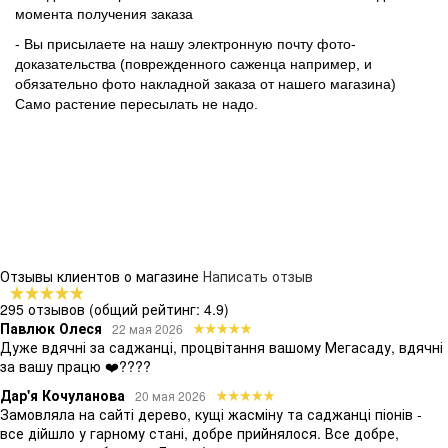
момента получения заказа
- Вы присылаете на нашу электронную почту фото-
доказательства (поврежденного саженца например, и
обязательно фото накладной заказа от нашего магазина)
Само растение пересылать не надо.
Отзывы клиентов о магазине
Написать отзыв
295 отзывов
(общий рейтинг: 4.9)
Павлюк Олеся
22 мая 2026
Дуже вдячні за саджанці, процвітання вашому Мегасаду, вдячні
за вашу працю ❤️????
Дар'я Кочуланова
20 мая 2026
Замовляла на сайті дерево, кущі жасміну та саджанці піонів -
все дійшло у гарному стані, добре прийнялося. Все добре,