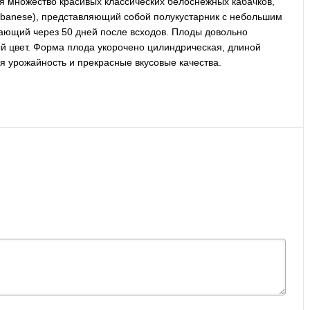
вая множество красивых классических белоснежных кабачков,
Lebanese), представляющий собой полукустарник с небольшим
ающий через 50 дней после всходов. Плоды довольно
ый цвет. Форма плода укорочено цилиндрическая, длиной
ая урожайность и прекрасные вкусовые качества.