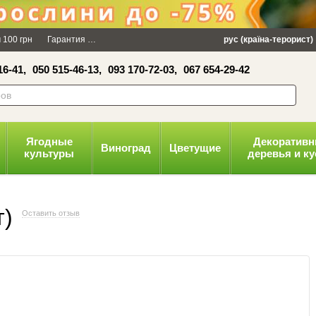
×
 100 грн
Гарантия
Упаковка
Оплата и доставка
рус (країна-терорист)
Политика конфид
16-41,
050 515-46-13,
093 170-72-03,
067 654-29-42
волити
Ягодные
Декоратив
Виноград
Цветущие
культуры
деревья и к
т)
Оставить отзыв