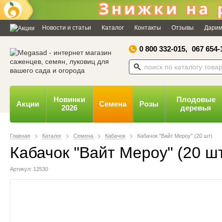
Дозвольте сайту megasad.net
відправляти вам сповіщення на
Новости и статьи
Каталог
Контакты
Отзывы
Дарим
робочий стіл.
0 800 332-015,
067 654-
Заборонити
Доз
Powered by SendPulse
Новинки
Плодовые
Акции
Семена
Розы
2026
деревья
Главная
Каталог
Семена
Кабачок
Кабачок "Вайт Мероу" (20 шт)
Кабачок "Вайт Мероу" (20 ш
Артикул: 12530