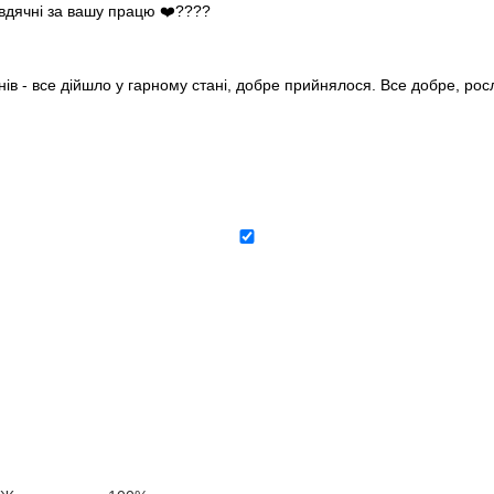
 вдячні за вашу працю ❤️????
нів - все дійшло у гарному стані, добре прийнялося. Все добре, ро