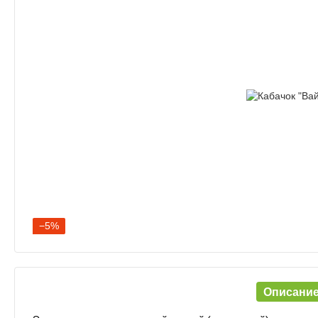
−5%
Описани