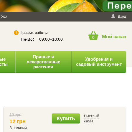
енциальности
Укр
Публичная оферта
Вход
График работы:
Мой заказ
0
Пн-Вс:
09:00–18:00
Пряные и
ные
Удобрения и
лекарственные
усты
садовый инструмент
растения
13 грн
Быстрый
Купить
12 грн
заказ
В наличии